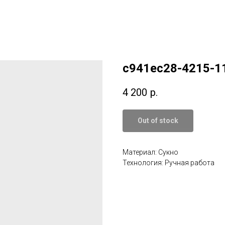
c941ec28-4215-1
4 200
р.
Out of stock
Материал: Сукно
Технология: Ручная работа