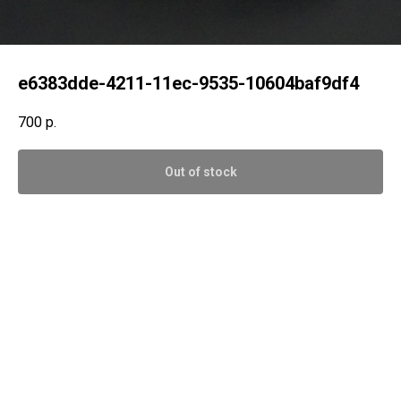
e6383dde-4211-11ec-9535-10604baf9df4
700
р.
Out of stock