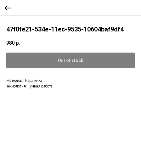
47f0fe21-534e-11ec-9535-10604baf9df4
980
р.
Out of stock
Материал: Керамика
Технология: Ручная работа